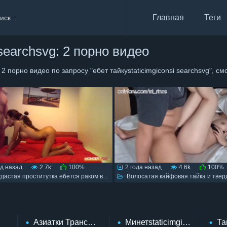
Главная
Теги
 searchsvg: 2 порно видео
2 порно видео по запросу "ебет тайкуstaticimgiconsi searchsvg", с
од назад
2.7k
100%
2 года назад
4.6k
100%
астая проститутка ебется раком в тайском порно
Волосатая кайфовая тайка и твердый
Азиатки Трансstaticimgiconsi Searchsvg
Минетstaticimgiconsi Searc
Та