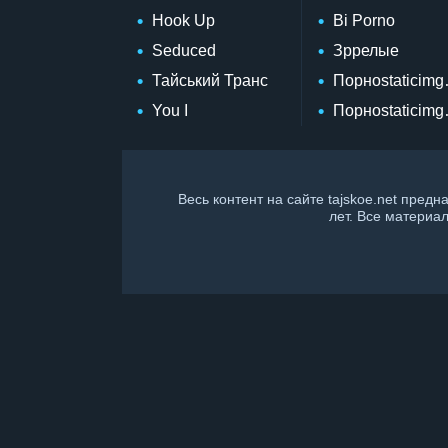
Hook Up
Bi Porno
Seduced
Зррелые
Тайський Транс
Порноstaticimgs
You I
Порноstaticimgs
Весь контент на сайте tajskoe.net пред
лет. Все материа