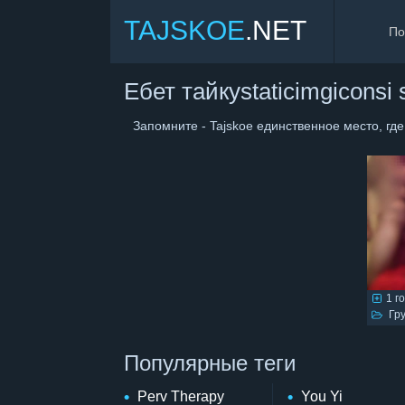
TAJSKOE
.NET
Ебет тайкуstaticimgiconsi
Запомните - Tajskoe единственное место, где 
1 г
Груд
Популярные теги
Perv Therapy
You Yi