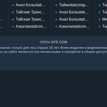
Анал Больstaticimgstaticimgiconsi Dislike Hoversvg
Тайкиstaticimgiconsi Searc
Та
Тайские Трансыstaticimgiconsi Searchsvg
Анал Больstaticimgstaticim
Та
taticimgiconsi Like Hoversvg
Тайская Трансstaticimgiconsi Searchsvg
Анал Больstaticimgstaticimg
Ми
taticimgiconsi Dislike Hoversvg
Азиаткиstaticimgstaticimgiconsi Likesvg
Азиаткиstaticimgstaticimgic
Та
©2024
SITE.COM
назначен только для лиц старше 18 лет. Всем моделям в видеомат
лы на сайте являются постановочными и находятся в общем доступе