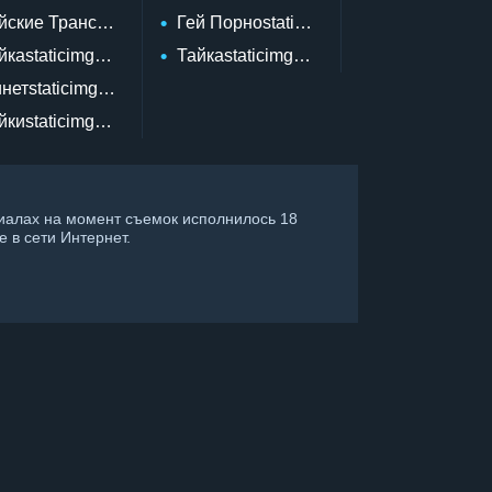
hsvg
йские Трансыstaticimgstaticimgiconsi Searchsvg
Гей Порноstaticimgstaticimgiconsi Disl
giconsi Like Hoversvg
йкаstaticimgstaticimgiconsi Dislikesvg
Тайкаstaticimgstaticimgiconsi Dislike H
iconsi Dislikesvg
нетstaticimgstaticimgiconsi Likesvg
onsi Dislikesvg
йкиstaticimgstaticimgiconsi Dislikesvg
ериалах на момент съемок исполнилось 18
 в сети Интернет.