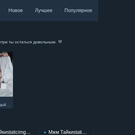
Новое
Лучшее
Популярное
мотри ты остаться довольным. 💜
 член
hsvg
йкиstaticimgstaticimgiconsi Like Hoversvg
Мжм Тайкиstaticimgstaticimgiconsi Disl